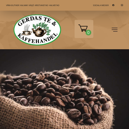
KALMAR
VÄXJÖ
KRISTIANSTAD
HALMSTAD
VÅRA BUTIKER
SOCIALA MEDIER
0