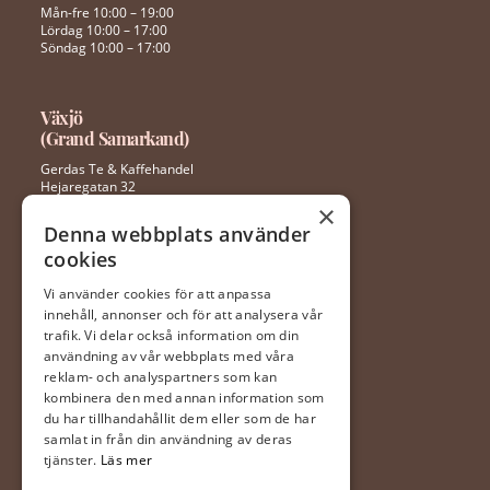
Mån-fre 10:00 – 19:00
Lördag 10:00 – 17:00
Söndag 10:00 – 17:00
Växjö
(Grand Samarkand)
Gerdas Te & Kaffehandel
Hejaregatan 32
352 46 Växjö
×
Denna webbplats använder
cookies
0470 – 281 44
ingela@gerdaste.se
Vi använder cookies för att anpassa
innehåll, annonser och för att analysera vår
Mån-fre 10:00 – 20:00
trafik. Vi delar också information om din
Lördag 10:00 – 18:00
användning av vår webbplats med våra
Söndag 10:00 – 18:00
reklam- och analyspartners som kan
kombinera den med annan information som
du har tillhandahållit dem eller som de har
Halmstad
samlat in från din användning av deras
(Hallarna)
tjänster.
Läs mer