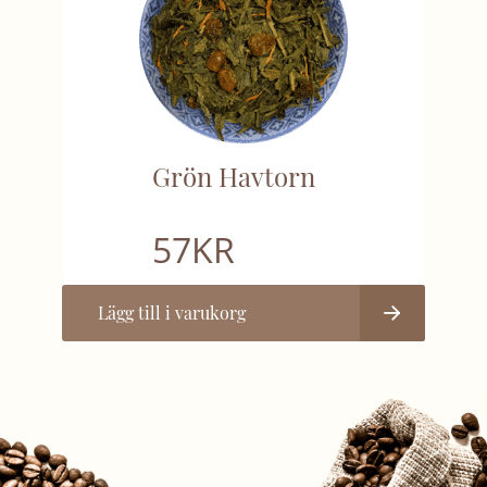
Grön Havtorn
57
KR
Lägg till i varukorg