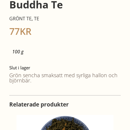
Buddha Te
GRÖNT TE
,
TE
77
KR
100 g
Slut i lager
Grön sencha smaksatt med syrliga hallon och
björnbär.
Relaterade produkter