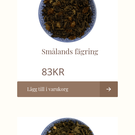
Smålands fägring
83
KR
Lägg till i varukorg