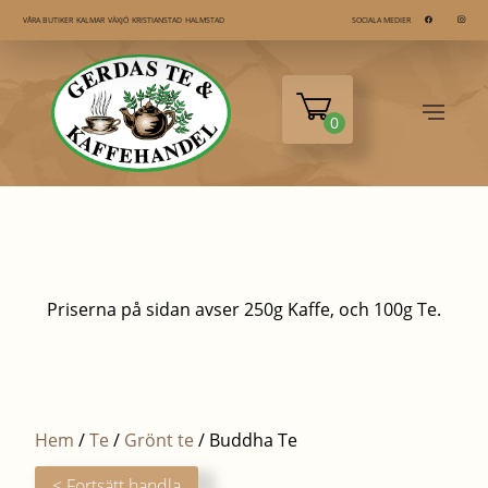
KALMAR
VÄXJÖ
KRISTIANSTAD
HALMSTAD
VÅRA BUTIKER
SOCIALA MEDIER
0
Priserna på sidan avser 250g Kaffe, och 100g Te.
Hem
/
Te
/
Grönt te
/ Buddha Te
< Fortsätt handla