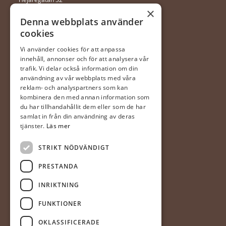
352 46 Växjö
×
Denna webbplats använder
cookies
0470 – 281 44
ingela@gerdaste.se
Vi använder cookies för att anpassa
innehåll, annonser och för att analysera vår
Mån-fre 10:00 – 20:00
trafik. Vi delar också information om din
Lördag 10:00 – 18:00
användning av vår webbplats med våra
Söndag 10:00 – 18:00
reklam- och analyspartners som kan
kombinera den med annan information som
du har tillhandahållit dem eller som de har
Halmstad
samlat in från din användning av deras
(Hallarna)
tjänster.
Läs mer
Gerdas Te & Kaffehandel
STRIKT NÖDVÄNDIGT
Prästvägen 1
302 63 Halmstad
PRESTANDA
035-20 20 340
INRIKTNING
mia@gerdaste.se
FUNKTIONER
Mån-fre 10:00 – 20:00
OKLASSIFICERADE
Lör – sön 10:00 – 18:00