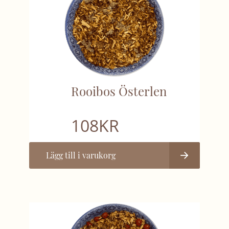
Rooibos Österlen
108
KR
Lägg till i varukorg