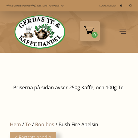
KALMAR
VÄXJÖ
KRISTIANSTAD
HALMSTAD
VÅRA BUTIKER
SOCIALA MEDIER
0
Priserna på sidan avser 250g Kaffe, och 100g Te.
Hem
/
Te
/
Rooibos
/ Bush Fire Apelsin
< Fortsätt handla