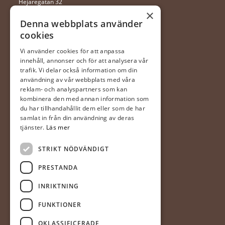
Hejaregatan 32
352 46 Växjö
×
Denna webbplats använder
cookies
0470 – 281 44
ingela@gerdaste.se
Vi använder cookies för att anpassa
innehåll, annonser och för att analysera vår
Mån-fre 10:00 – 20:00
trafik. Vi delar också information om din
Lördag 10:00 – 18:00
användning av vår webbplats med våra
Söndag 10:00 – 18:00
reklam- och analyspartners som kan
kombinera den med annan information som
du har tillhandahållit dem eller som de har
Halmstad
samlat in från din användning av deras
(Hallarna)
tjänster.
Läs mer
Gerdas Te & Kaffehandel
STRIKT NÖDVÄNDIGT
Prästvägen 1
302 63 Halmstad
PRESTANDA
035-20 20 340
INRIKTNING
mia@gerdaste.se
FUNKTIONER
Mån-fre 10:00 – 20:00
OKLASSIFICERADE