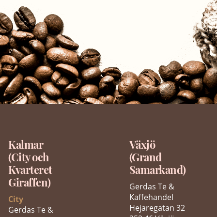
Kalmar
Växjö
(City och
(Grand
Kvarteret
Samarkand)
Giraffen)
Gerdas Te &
Kaffehandel
City
Hejaregatan 32
Gerdas Te &