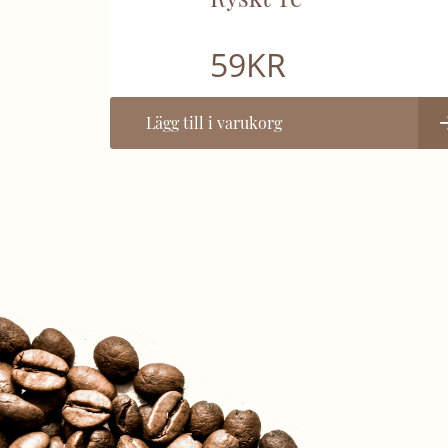
59
KR
Lägg till i varukorg