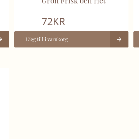
Grön Frisk och Het
72
KR
Lägg till i varukorg