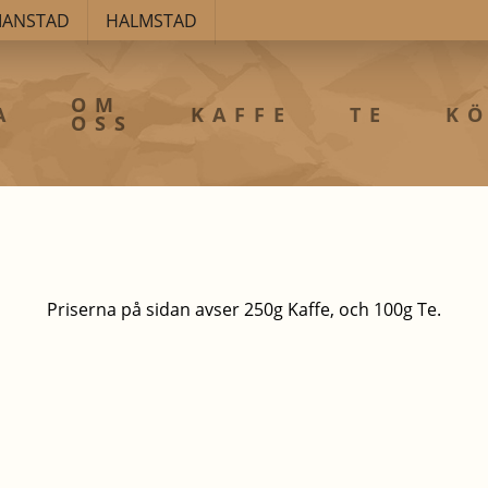
TIANSTAD
HALMSTAD
OM
A
KAFFE
TE
KÖ
OSS
Priserna på sidan avser 250g Kaffe, och 100g Te.