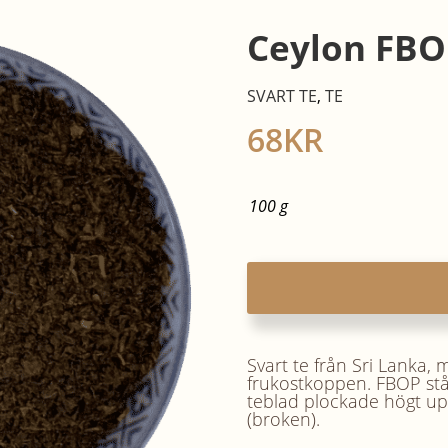
Ceylon FBO
SVART TE
,
TE
68
KR
100 g
Svart te från Sri Lanka, m
frukostkoppen. FBOP stå
teblad plockade högt upp
(broken).