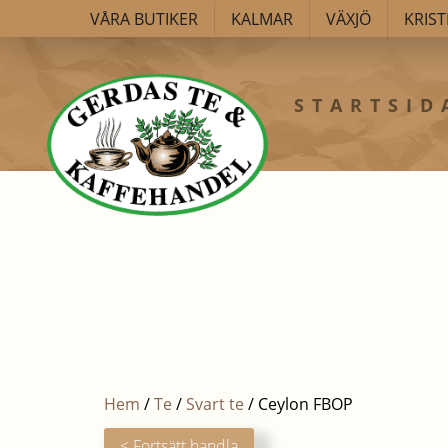
VÅRA BUTIKER
KALMAR
VÄXJÖ
KRIS
STARTSID
Hem
/
Te
/
Svart te
/ Ceylon FBOP
< Fortsätt handla