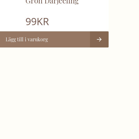
Grön Darjeeling
99
KR
Lägg till i varukorg