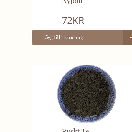
Nypon
72
KR
Lägg till i varukorg
Ryskt Te