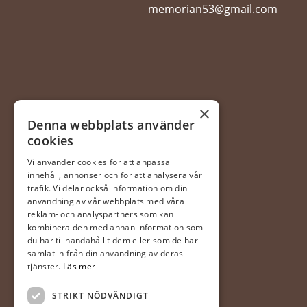
memorian53@gmail.com
×
Denna webbplats använder
cookies
Vi använder cookies för att anpassa
innehåll, annonser och för att analysera vår
trafik. Vi delar också information om din
användning av vår webbplats med våra
reklam- och analyspartners som kan
kombinera den med annan information som
du har tillhandahållit dem eller som de har
samlat in från din användning av deras
tjänster.
Läs mer
STRIKT NÖDVÄNDIGT