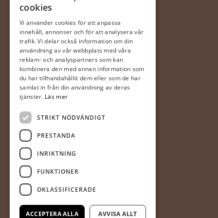
cookies
0470 – 281 44
ingela@gerdaste.se
Vi använder cookies för att anpassa
innehåll, annonser och för att analysera vår
Mån-fre 10:00 – 20:00
trafik. Vi delar också information om din
Lördag 10:00 – 18:00
användning av vår webbplats med våra
Söndag 10:00 – 18:00
reklam- och analyspartners som kan
kombinera den med annan information som
du har tillhandahållit dem eller som de har
Halmstad
samlat in från din användning av deras
(Hallarna)
tjänster.
Läs mer
Gerdas Te & Kaffehandel
STRIKT NÖDVÄNDIGT
Prästvägen 1
302 63 Halmstad
PRESTANDA
035-20 20 340
INRIKTNING
mia@gerdaste.se
FUNKTIONER
Mån-fre 10:00 – 20:00
OKLASSIFICERADE
Lör – sön 10:00 – 18:00
ACCEPTERA ALLA
AVVISA ALLT