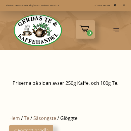
KALMAR
VÄXJÖ
KRISTIANSTAD
HALMSTAD
VÅRA BUTIKER
SOCIALA MEDIER
0
Priserna på sidan avser 250g Kaffe, och 100g Te.
Hem
/
Te
/
Säsongste
/ Glöggte
< Fortsätt handla