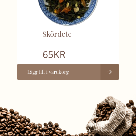
Skördete
65
KR
Lägg till i varukorg