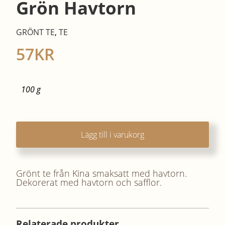
Grön Havtorn
GRÖNT TE
,
TE
57
KR
100 g
Lägg till i varukorg
Grönt te från Kina smaksatt med havtorn.
Dekorerat med havtorn och safflor.
Relaterade produkter