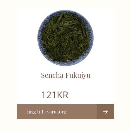
Sencha Fukujyu
121
KR
Lägg till i varukorg