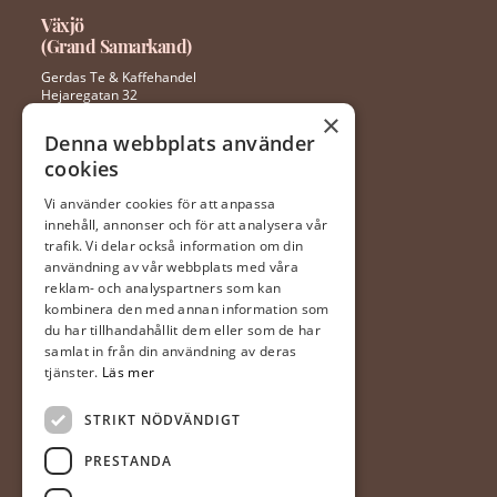
Växjö
(Grand Samarkand)
Gerdas Te & Kaffehandel
Hejaregatan 32
352 46 Växjö
×
Denna webbplats använder
cookies
0470 – 281 44
ingela@gerdaste.se
Vi använder cookies för att anpassa
innehåll, annonser och för att analysera vår
Mån-fre 10:00 – 20:00
trafik. Vi delar också information om din
Lördag 10:00 – 18:00
användning av vår webbplats med våra
Söndag 10:00 – 18:00
reklam- och analyspartners som kan
kombinera den med annan information som
du har tillhandahållit dem eller som de har
Halmstad
samlat in från din användning av deras
(Hallarna)
tjänster.
Läs mer
Gerdas Te & Kaffehandel
STRIKT NÖDVÄNDIGT
Prästvägen 1
302 63 Halmstad
PRESTANDA