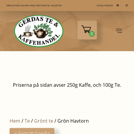
KALMAR
VÄXJÖ
KRISTIANSTAD
HALMSTAD
VÅRA BUTIKER
SOCIALA MEDIER
0
Priserna på sidan avser 250g Kaffe, och 100g Te.
Hem
/
Te
/
Grönt te
/ Grön Havtorn
< Fortsätt handla