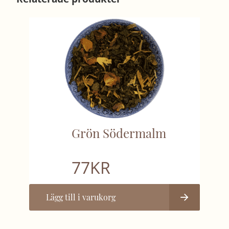
Grön Södermalm
77
KR
Lägg till i varukorg