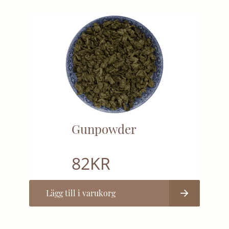
Gunpowder
82
KR
Lägg till i varukorg