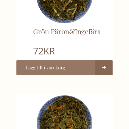
Grön Päron&Ingefära
72
KR
Lägg till i varukorg