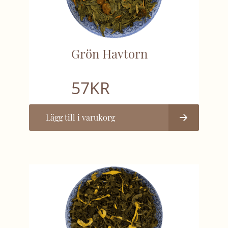
Grön Havtorn
57
KR
Lägg till i varukorg