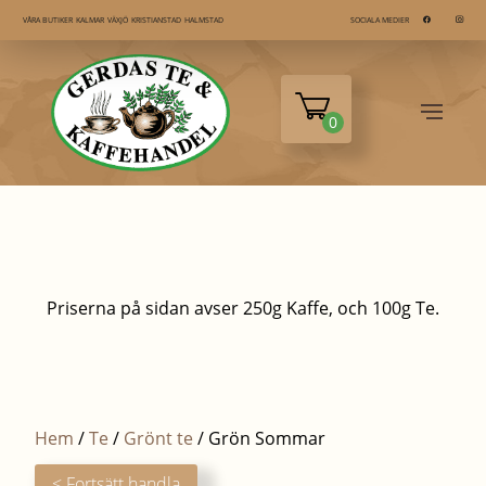
KALMAR
VÄXJÖ
KRISTIANSTAD
HALMSTAD
VÅRA BUTIKER
SOCIALA MEDIER
0
Priserna på sidan avser 250g Kaffe, och 100g Te.
Hem
/
Te
/
Grönt te
/ Grön Sommar
< Fortsätt handla