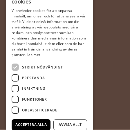
cookies
0470 – 281 44
ingela@gerdaste.se
Vi använder cookies för att anpassa
innehåll, annonser och för att analysera vår
Mån-fre 10:00 – 20:00
trafik. Vi delar också information om din
Lördag 10:00 – 18:00
användning av vår webbplats med våra
Söndag 10:00 – 18:00
reklam- och analyspartners som kan
kombinera den med annan information som
du har tillhandahållit dem eller som de har
Halmstad
samlat in från din användning av deras
(Hallarna)
tjänster.
Läs mer
Gerdas Te & Kaffehandel
STRIKT NÖDVÄNDIGT
Prästvägen 1
302 63 Halmstad
PRESTANDA
035-20 20 340
INRIKTNING
mia@gerdaste.se
FUNKTIONER
Mån-fre 10:00 – 20:00
OKLASSIFICERADE
Lör – sön 10:00 – 18:00
ACCEPTERA ALLA
AVVISA ALLT