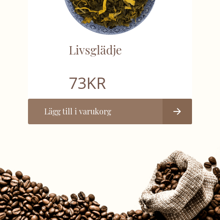
Livsglädje
73
KR
Lägg till i varukorg