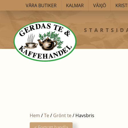
VÅRA BUTIKER
KALMAR
VÄXJÖ
KRIS
STARTSID
Hem
/
Te
/
Grönt te
/ Havsbris
< Fortsätt handla