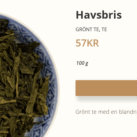
Havsbris
GRÖNT TE
,
TE
57
KR
100 g
Grönt te med en blandni