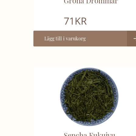
Gröna Drömmar
71
KR
Lägg till i varukorg
Sencha Fukujyu