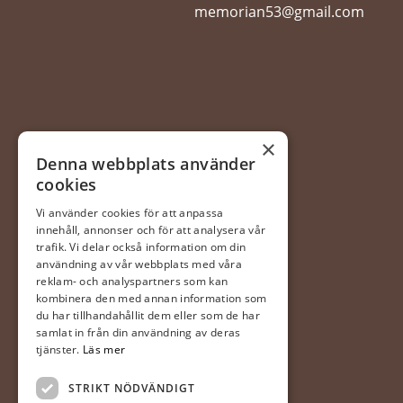
memorian53@gmail.com
×
Denna webbplats använder
cookies
Vi använder cookies för att anpassa
innehåll, annonser och för att analysera vår
trafik. Vi delar också information om din
användning av vår webbplats med våra
reklam- och analyspartners som kan
kombinera den med annan information som
du har tillhandahållit dem eller som de har
samlat in från din användning av deras
tjänster.
Läs mer
STRIKT NÖDVÄNDIGT