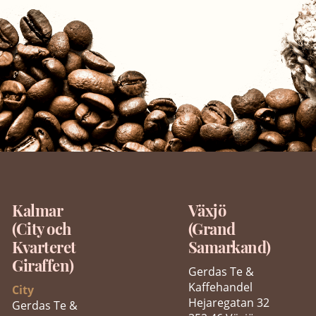
Kalmar
Växjö
(City och
(Grand
Kvarteret
Samarkand)
Giraffen)
Gerdas Te &
Kaffehandel
City
Hejaregatan 32
Gerdas Te &