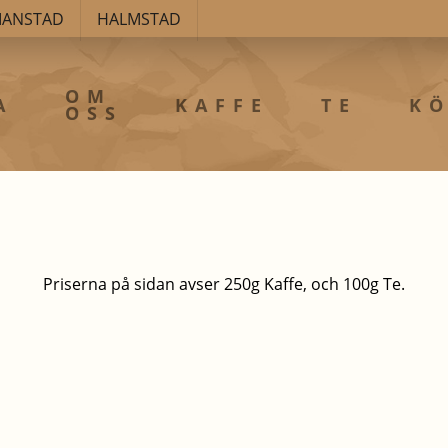
TIANSTAD
HALMSTAD
OM
A
KAFFE
TE
KÖ
OSS
Priserna på sidan avser 250g Kaffe, och 100g Te.