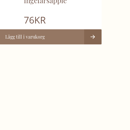
Ingefärsäpple
76
KR
Lägg till i varukorg