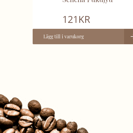
121
KR
Lägg till i varukorg