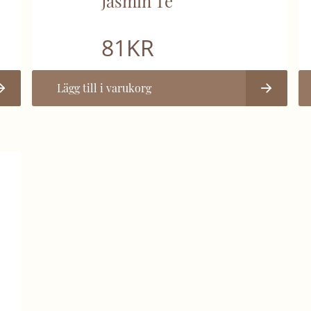
Jasmin Te
81
KR
Lägg till i varukorg