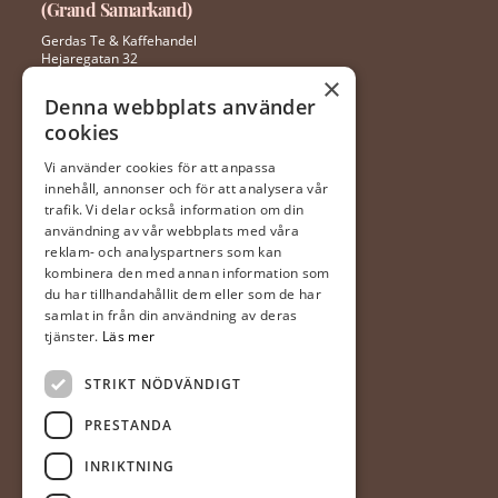
(Grand Samarkand)
Gerdas Te & Kaffehandel
Hejaregatan 32
352 46 Växjö
×
Denna webbplats använder
cookies
0470 – 281 44
ingela@gerdaste.se
Vi använder cookies för att anpassa
innehåll, annonser och för att analysera vår
trafik. Vi delar också information om din
Mån-fre 10:00 – 20:00
Lördag 10:00 – 18:00
användning av vår webbplats med våra
Söndag 10:00 – 18:00
reklam- och analyspartners som kan
kombinera den med annan information som
du har tillhandahållit dem eller som de har
Halmstad
samlat in från din användning av deras
(Hallarna)
tjänster.
Läs mer
Gerdas Te & Kaffehandel
STRIKT NÖDVÄNDIGT
Prästvägen 1
302 63 Halmstad
PRESTANDA
035-20 20 340
INRIKTNING
mia@gerdaste.se