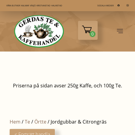
KALMAR
VÄXJÖ
KRISTIANSTAD
HALMSTAD
VÅRA BUTIKER
SOCIALA MEDIER
0
Priserna på sidan avser 250g Kaffe, och 100g Te.
Hem
/
Te
/
Örtte
/ Jordgubbar & Citrongräs
< Fortsätt handla