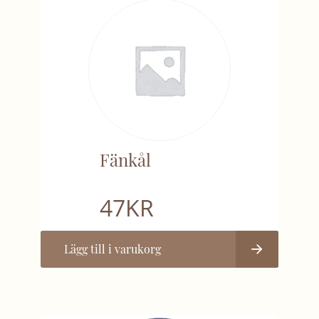
Fänkål
47
KR
Lägg till i varukorg