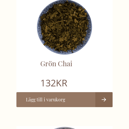
Grön Chai
132
KR
Lägg till i varukorg