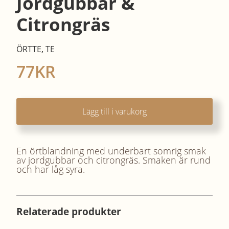
Jordgubbar &
Citrongräs
ÖRTTE
,
TE
77
KR
Lägg till i varukorg
En örtblandning med underbart somrig smak
av jordgubbar och citrongräs. Smaken är rund
och har låg syra.
Relaterade produkter