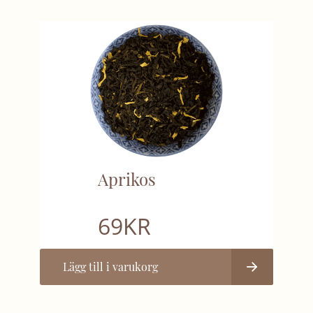
Aprikos
69
KR
Lägg till i varukorg