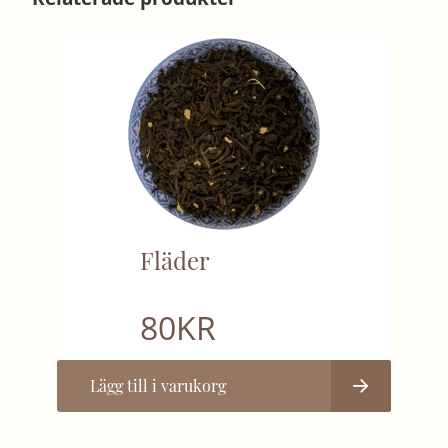
Fläder
80
KR
Lägg till i varukorg