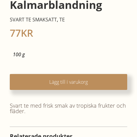
Kalmarblandning
SVART TE SMAKSATT
,
TE
77
KR
100 g
Lägg till i varukorg
Svart te med frisk smak av tropiska frukter och
fläder.
Relaterade produkter