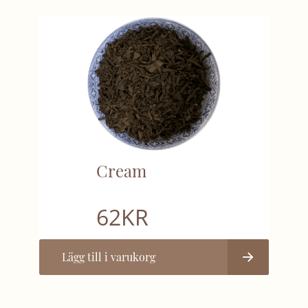
Cream
62
KR
Lägg till i varukorg