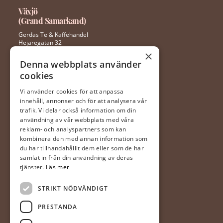
Växjö
(Grand Samarkand)
Gerdas Te & Kaffehandel
Hejaregatan 32
352 46 Växjö
×
Denna webbplats använder
cookies
0470 – 281 44
ingela@gerdaste.se
Vi använder cookies för att anpassa
innehåll, annonser och för att analysera vår
Mån-fre 10:00 – 20:00
trafik. Vi delar också information om din
Lördag 10:00 – 18:00
användning av vår webbplats med våra
Söndag 10:00 – 18:00
reklam- och analyspartners som kan
kombinera den med annan information som
du har tillhandahållit dem eller som de har
Halmstad
samlat in från din användning av deras
(Hallarna)
tjänster.
Läs mer
Gerdas Te & Kaffehandel
STRIKT NÖDVÄNDIGT
Prästvägen 1
302 63 Halmstad
PRESTANDA