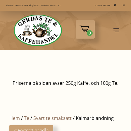
KALMAR
VÄXJÖ
KRISTIANSTAD
HALMSTAD
VÅRA BUTIKER
SOCIALA MEDIER
0
Priserna på sidan avser 250g Kaffe, och 100g Te.
Hem
/
Te
/
Svart te smaksatt
/ Kalmarblandning
< Fortsätt handla