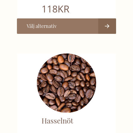
118
KR
Välj alternativ
Hasselnöt