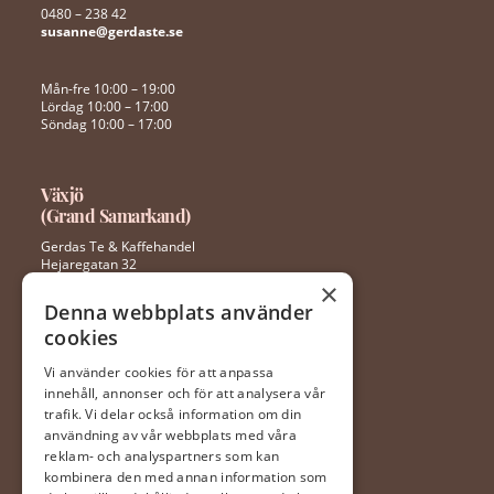
0480 – 238 42
susanne@gerdaste.se
Mån-fre 10:00 – 19:00
Lördag 10:00 – 17:00
Söndag 10:00 – 17:00
Växjö
(Grand Samarkand)
Gerdas Te & Kaffehandel
Hejaregatan 32
352 46 Växjö
×
Denna webbplats använder
cookies
0470 – 281 44
ingela@gerdaste.se
Vi använder cookies för att anpassa
innehåll, annonser och för att analysera vår
Mån-fre 10:00 – 20:00
trafik. Vi delar också information om din
Lördag 10:00 – 18:00
användning av vår webbplats med våra
Söndag 10:00 – 18:00
reklam- och analyspartners som kan
kombinera den med annan information som