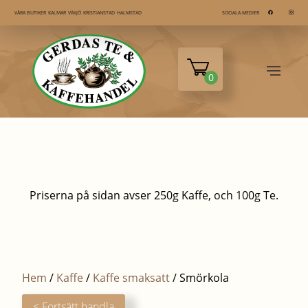
KALMAR
VÄXJÖ
KRISTIANSTAD
HALMSTAD
VÅRA BUTIKER
SOCIALA MEDIER
0
Priserna på sidan avser 250g Kaffe, och 100g Te.
Hem
/
Kaffe
/
Kaffe smaksatt
/ Smörkola
< Fortsätt handla