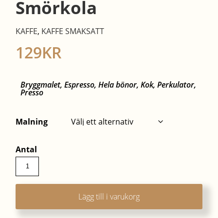
Smörkola
KAFFE
,
KAFFE SMAKSATT
129
KR
Bryggmalet, Espresso, Hela bönor, Kok, Perkulator,
Presso
Malning
Smörkola
mängd
Lägg till i varukorg