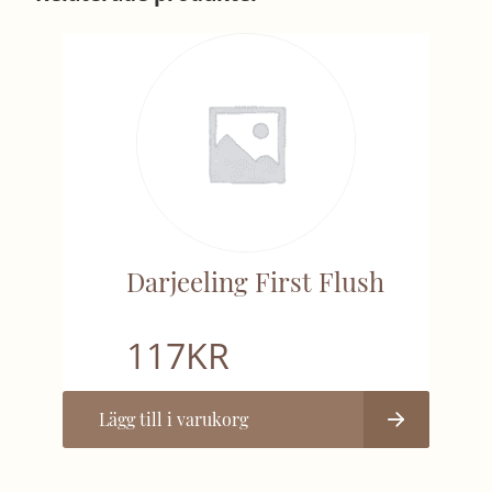
Darjeeling First Flush
117
KR
Lägg till i varukorg