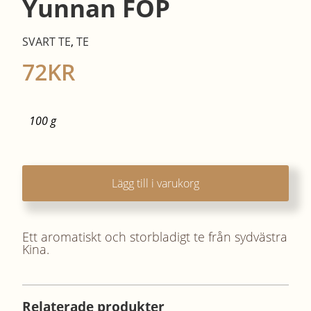
Yunnan FOP
SVART TE
,
TE
72
KR
100 g
Lägg till i varukorg
Ett aromatiskt och storbladigt te från sydvästra
Kina.
Relaterade produkter