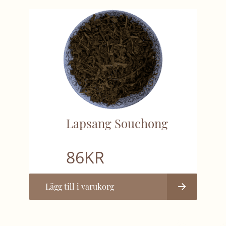
Lapsang Souchong
86
KR
Lägg till i varukorg