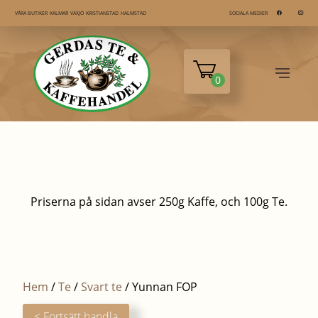
KALMAR
VÄXJÖ
KRISTIANSTAD
HALMSTAD
VÅRA BUTIKER
SOCIALA MEDIER
0
Priserna på sidan avser 250g Kaffe, och 100g Te.
Hem
/
Te
/
Svart te
/ Yunnan FOP
< Fortsätt handla