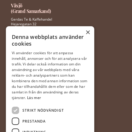
Växjö
(Grand Samarkand)
Gerdas Te & Kaffehandel
Hejaregatan 32
352 46 Växjö
×
Denna webbplats använder
cookies
0470 – 281 44
ingela@gerdaste.se
Vi använder cookies för att anpassa
innehåll, annonser och för att analysera vår
Mån-fre 10:00 – 20:00
trafik. Vi delar också information om din
Lördag 10:00 – 18:00
användning av vår webbplats med våra
Söndag 10:00 – 18:00
reklam- och analyspartners som kan
kombinera den med annan information som
du har tillhandahållit dem eller som de har
Halmstad
samlat in från din användning av deras
(Hallarna)
tjänster.
Läs mer
Gerdas Te & Kaffehandel
STRIKT NÖDVÄNDIGT
Prästvägen 1
302 63 Halmstad
PRESTANDA
035-20 20 340