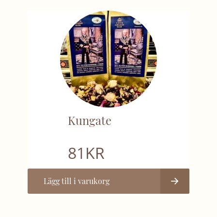
Kungate
81
KR
Lägg till i varukorg