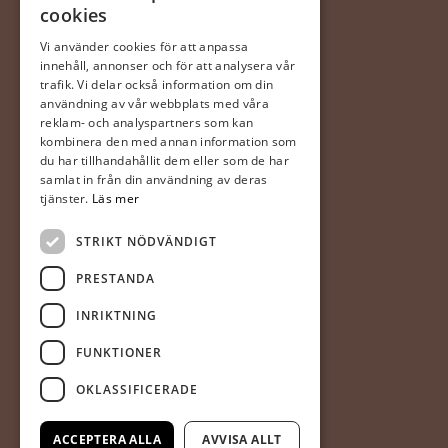
cookies
0470 – 281 44
ingela@gerdaste.se
Vi använder cookies för att anpassa
innehåll, annonser och för att analysera vår
trafik. Vi delar också information om din
Mån-fre 10:00 – 20:00
Lördag 10:00 – 18:00
användning av vår webbplats med våra
Söndag 10:00 – 18:00
reklam- och analyspartners som kan
kombinera den med annan information som
du har tillhandahållit dem eller som de har
Halmstad
samlat in från din användning av deras
(Hallarna)
tjänster.
Läs mer
Gerdas Te & Kaffehandel
STRIKT NÖDVÄNDIGT
Prästvägen 1
302 63 Halmstad
PRESTANDA
035-20 20 340
INRIKTNING
mia@gerdaste.se
FUNKTIONER
Mån-fre 10:00 – 20:00
OKLASSIFICERADE
Lör – sön 10:00 – 18:00
ACCEPTERA ALLA
AVVISA ALLT