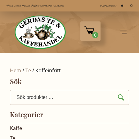
KALMAR
VÄXJÖ
KRISTIANSTAD
HALMSTAD
VÅRA BUTIKER
SOCIALA MEDIER
0
Hem
/
Te
/ Koffeinfritt
Sök
Sök
efter:
Kategorier
Kaffe
Te