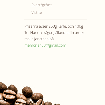
Svart/grönt
Vitt te
Priserna avser 250g Kaffe, och 100g
Te. Har du frågor gällande din order
maila Jonathan på:
memorian53@gmail.com