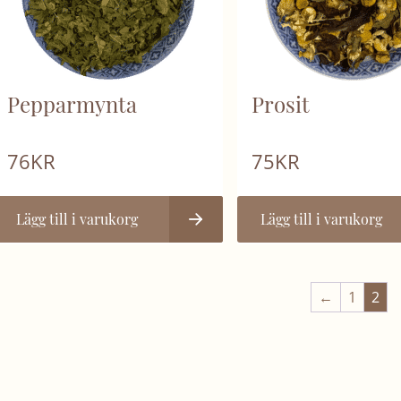
Pepparmynta
Prosit
76
KR
75
KR
Lägg till i varukorg
Lägg till i varukorg
←
1
2