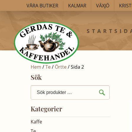
VÅRA BUTIKER
KALMAR
VÄXJÖ
KRIS
STARTSID
Hem
/
Te
/
Örtte
/ Sida 2
Sök
Sök
efter:
Kategorier
Kaffe
Te