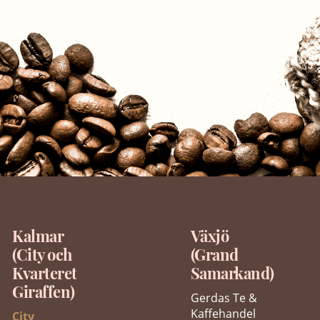
Kalmar
Växjö
(City och
(Grand
Kvarteret
Samarkand)
Giraffen)
Gerdas Te &
Kaffehandel
City