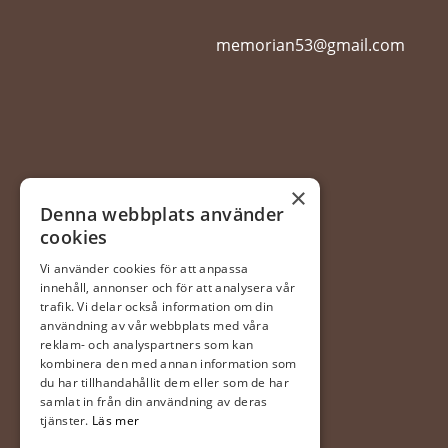
memorian53@gmail.com
×
Denna webbplats använder
cookies
Vi använder cookies för att anpassa
innehåll, annonser och för att analysera vår
trafik. Vi delar också information om din
användning av vår webbplats med våra
reklam- och analyspartners som kan
kombinera den med annan information som
du har tillhandahållit dem eller som de har
samlat in från din användning av deras
tjänster.
Läs mer