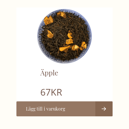
Äpple
67
KR
Lägg till i varukorg