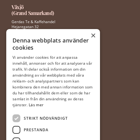
Växjö
(Grand Samarkand)
Gerdas Te & Kaffehandel
Hejaregatan 32
352 46 Växjö
×
Denna webbplats använder
cookies
0470 – 281 44
ingela@gerdaste.se
Vi använder cookies för att anpassa
innehåll, annonser och för att analysera vår
Mån-fre 10:00 – 20:00
trafik. Vi delar också information om din
Lördag 10:00 – 18:00
användning av vår webbplats med våra
Söndag 10:00 – 18:00
reklam- och analyspartners som kan
kombinera den med annan information som
du har tillhandahållit dem eller som de har
Halmstad
samlat in från din användning av deras
(Hallarna)
tjänster.
Läs mer
Gerdas Te & Kaffehandel
STRIKT NÖDVÄNDIGT
Prästvägen 1
302 63 Halmstad
PRESTANDA