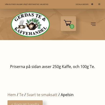
KALMAR
VÄXJÖ
KRISTIANSTAD
HALMSTAD
VÅRA BUTIKER
SOCIALA MEDIER
0
Priserna på sidan avser 250g Kaffe, och 100g Te.
Hem
/
Te
/
Svart te smaksatt
/ Apelsin
< Fortsätt handla