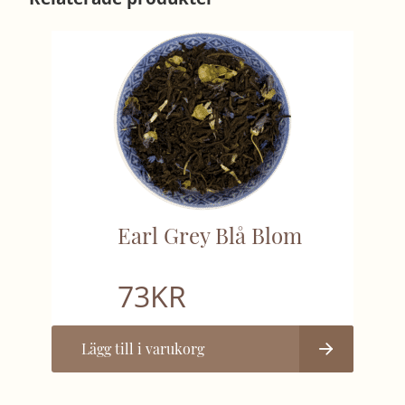
Earl Grey Blå Blom
73
KR
Lägg till i varukorg