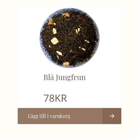
Blå Jungfrun
78
KR
Lägg till i varukorg