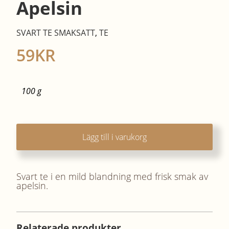
Apelsin
SVART TE SMAKSATT
,
TE
59
KR
100 g
Lägg till i varukorg
Svart te i en mild blandning med frisk smak av
apelsin.
Relaterade produkter