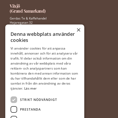
Växjö
(Grand Samarkand)
Gerdas Te & Kaffehandel
Hejaregatan 32
352 46 Växjö
×
Denna webbplats använder
cookies
0470 – 281 44
ingela@gerdaste.se
Vi använder cookies för att anpassa
innehåll, annonser och för att analysera vår
Mån-fre 10:00 – 20:00
trafik. Vi delar också information om din
Lördag 10:00 – 18:00
användning av vår webbplats med våra
Söndag 10:00 – 18:00
reklam- och analyspartners som kan
kombinera den med annan information som
du har tillhandahållit dem eller som de har
Halmstad
samlat in från din användning av deras
(Hallarna)
tjänster.
Läs mer
Gerdas Te & Kaffehandel
STRIKT NÖDVÄNDIGT
Prästvägen 1
302 63 Halmstad
PRESTANDA