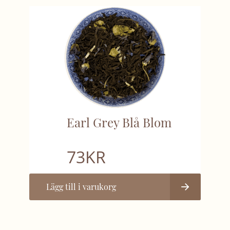
Earl Grey Blå Blom
73
KR
Lägg till i varukorg