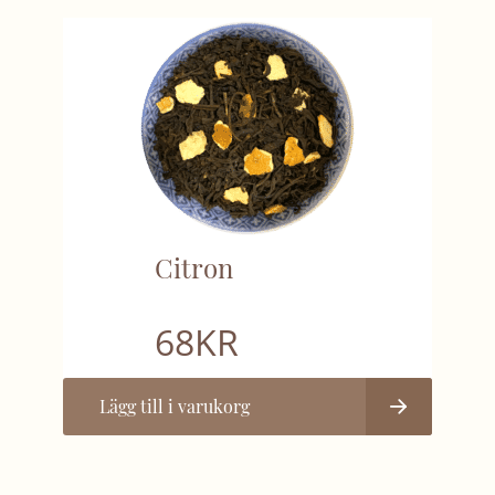
Citron
68
KR
Lägg till i varukorg