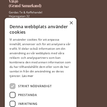
Växjö
(Grand Samarkand)
Gerdas Te & Kaffehandel
Hejaregatan 32
352 46 Växjö
×
Denna webbplats använder
cookies
0470 – 281 44
ingela@gerdaste.se
Vi använder cookies för att anpassa
innehåll, annonser och för att analysera vår
Mån-fre 10:00 – 20:00
trafik. Vi delar också information om din
Lördag 10:00 – 18:00
användning av vår webbplats med våra
Söndag 10:00 – 18:00
reklam- och analyspartners som kan
kombinera den med annan information som
du har tillhandahållit dem eller som de har
Halmstad
samlat in från din användning av deras
(Hallarna)
tjänster.
Läs mer
Gerdas Te & Kaffehandel
STRIKT NÖDVÄNDIGT
Prästvägen 1
302 63 Halmstad
PRESTANDA
035-20 20 340
INRIKTNING
mia@gerdaste.se