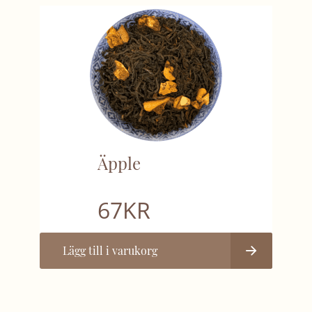
Äpple
67
KR
Lägg till i varukorg