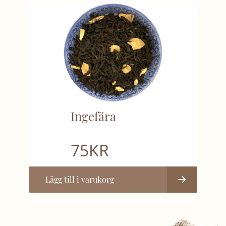
Ingefära
75
KR
Lägg till i varukorg