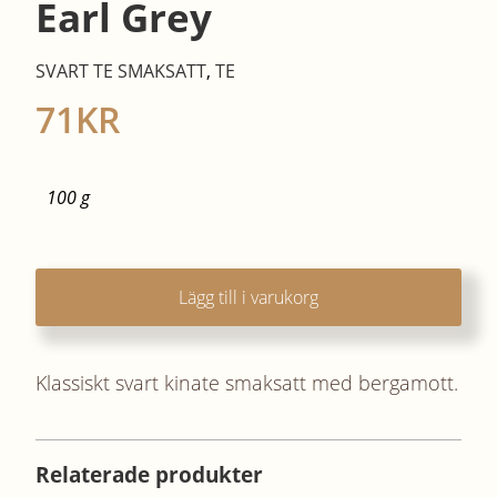
Earl Grey
SVART TE SMAKSATT
,
TE
71
KR
100 g
Lägg till i varukorg
Klassiskt svart kinate smaksatt med bergamott.
Relaterade produkter