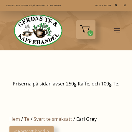
KALMAR
VÄXJÖ
KRISTIANSTAD
HALMSTAD
VÅRA BUTIKER
SOCIALA MEDIER
0
Priserna på sidan avser 250g Kaffe, och 100g Te.
Hem
/
Te
/
Svart te smaksatt
/ Earl Grey
< Fortsätt handla