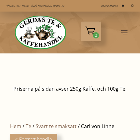
KALMAR
VÄXJÖ
KRISTIANSTAD
HALMSTAD
VÅRA BUTIKER
SOCIALA MEDIER
0
Priserna på sidan avser 250g Kaffe, och 100g Te.
Hem
/
Te
/
Svart te smaksatt
/ Carl von Linne
< Fortsätt handla