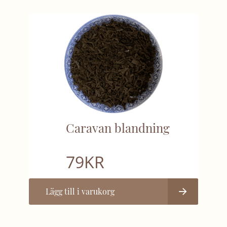
Caravan blandning
79
KR
Lägg till i varukorg