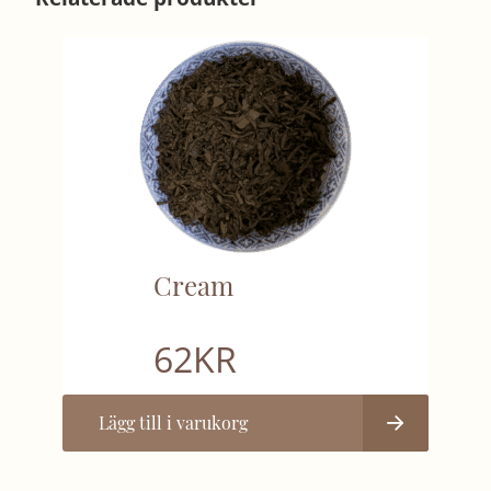
Cream
62
KR
Lägg till i varukorg