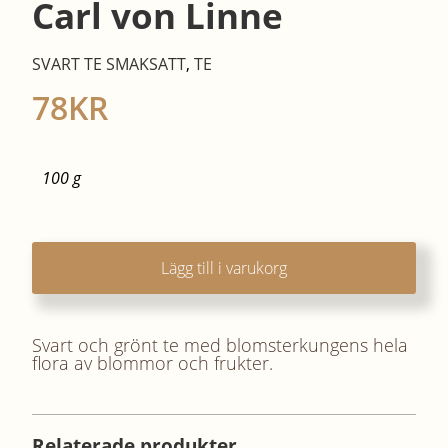
Carl von Linne
SVART TE SMAKSATT
,
TE
78
KR
100 g
Lägg till i varukorg
Svart och grönt te med blomsterkungens hela
flora av blommor och frukter.
Relaterade produkter