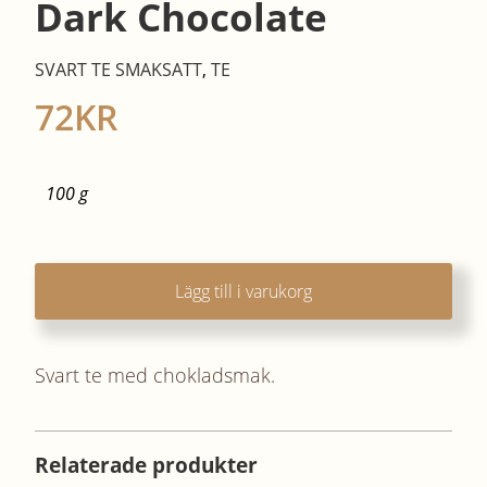
Dark Chocolate
SVART TE SMAKSATT
,
TE
72
KR
100 g
Lägg till i varukorg
Svart te med chokladsmak.
Relaterade produkter