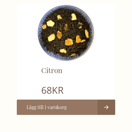
Citron
68
KR
Lägg till i varukorg