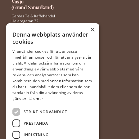
Växjö
(Grand Samarkand)
Gerdas Te & Kaffehandel
Hejaregatan 32
352 46 Växjö
×
Denna webbplats använder
cookies
0470 – 281 44
ingela@gerdaste.se
Vi använder cookies för att anpassa
innehåll, annonser och för att analysera vår
Mån-fre 10:00 – 20:00
trafik. Vi delar också information om din
Lördag 10:00 – 18:00
användning av vår webbplats med våra
Söndag 10:00 – 18:00
reklam- och analyspartners som kan
kombinera den med annan information som
du har tillhandahållit dem eller som de har
Halmstad
samlat in från din användning av deras
(Hallarna)
tjänster.
Läs mer
Gerdas Te & Kaffehandel
STRIKT NÖDVÄNDIGT
Prästvägen 1
302 63 Halmstad
PRESTANDA
035-20 20 340
INRIKTNING
mia@gerdaste.se