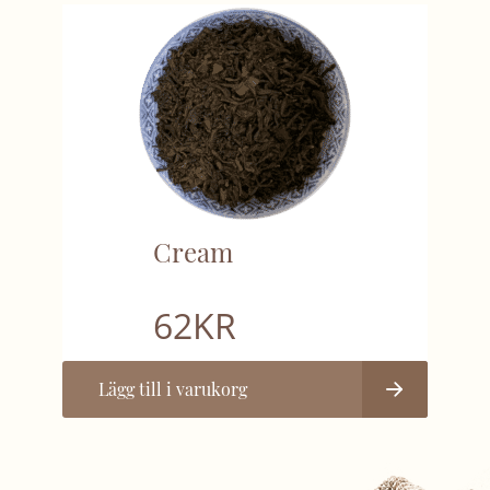
Cream
62
KR
Lägg till i varukorg