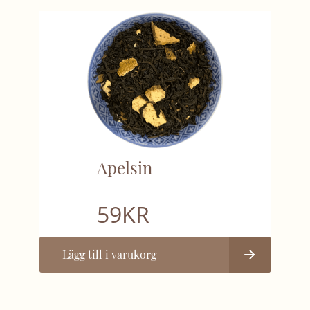
Apelsin
59
KR
Lägg till i varukorg