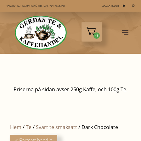
KALMAR
VÄXJÖ
KRISTIANSTAD
HALMSTAD
VÅRA BUTIKER
SOCIALA MEDIER
0
Priserna på sidan avser 250g Kaffe, och 100g Te.
Hem
/
Te
/
Svart te smaksatt
/ Dark Chocolate
< Fortsätt handla