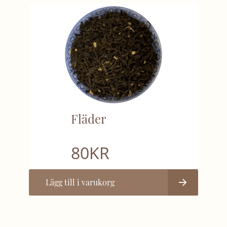
Fläder
80
KR
Lägg till i varukorg