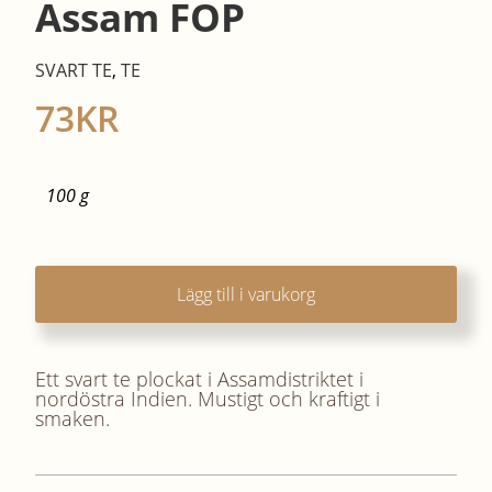
Assam FOP
SVART TE
,
TE
73
KR
100 g
Lägg till i varukorg
Ett svart te plockat i Assamdistriktet i
nordöstra Indien. Mustigt och kraftigt i
smaken.