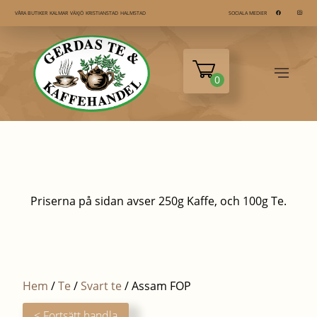
KALMAR
VÄXJÖ
KRISTIANSTAD
HALMSTAD
VÅRA BUTIKER
SOCIALA MEDIER
0
Priserna på sidan avser 250g Kaffe, och 100g Te.
Hem
/
Te
/
Svart te
/ Assam FOP
< Fortsätt handla