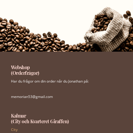
Webshop
(Orderfrågor)
Har du frågor om din order når du Jonathan på:
memorian53@gmail.com
Kalmar
(City och Kvarteret Giraffen)
City