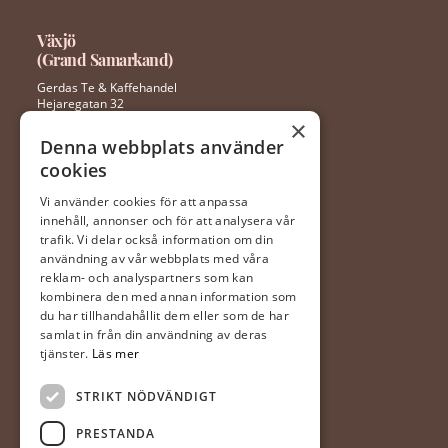
Växjö
(Grand Samarkand)
Gerdas Te & Kaffehandel
Hejaregatan 32
352 46 Växjö
×
Denna webbplats använder
cookies
0470 – 281 44
ingela@gerdaste.se
Vi använder cookies för att anpassa
innehåll, annonser och för att analysera vår
Mån-fre 10:00 – 20:00
trafik. Vi delar också information om din
Lördag 10:00 – 18:00
användning av vår webbplats med våra
Söndag 10:00 – 18:00
reklam- och analyspartners som kan
kombinera den med annan information som
du har tillhandahållit dem eller som de har
Halmstad
samlat in från din användning av deras
(Hallarna)
tjänster.
Läs mer
Gerdas Te & Kaffehandel
STRIKT NÖDVÄNDIGT
Prästvägen 1
302 63 Halmstad
PRESTANDA