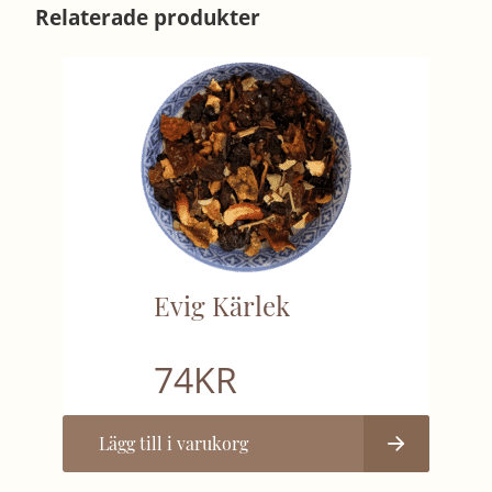
Relaterade produkter
Evig Kärlek
74
KR
Lägg till i varukorg