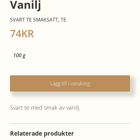
Vanilj
SVART TE SMAKSATT
,
TE
74
KR
100 g
Lägg till i varukorg
Svart te med smak av vanilj.
Relaterade produkter