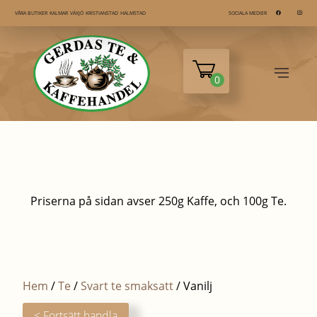
KALMAR
VÄXJÖ
KRISTIANSTAD
HALMSTAD
VÅRA BUTIKER
SOCIALA MEDIER
0
Priserna på sidan avser 250g Kaffe, och 100g Te.
Hem
/
Te
/
Svart te smaksatt
/ Vanilj
< Fortsätt handla