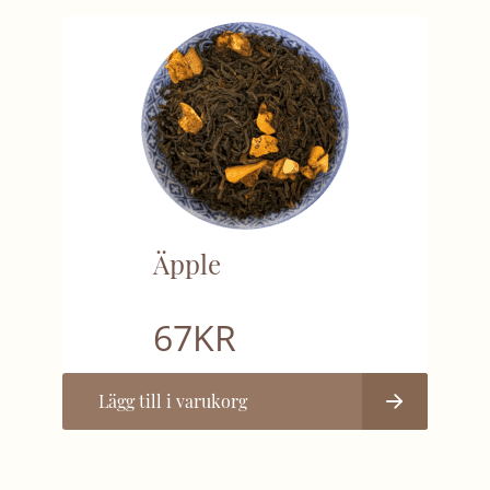
Äpple
67
KR
Lägg till i varukorg