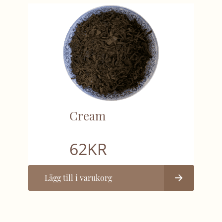
Cream
62
KR
Lägg till i varukorg