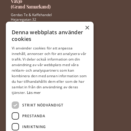
Växjö
(Grand Samarkand)
Gerdas Te & Kaffehandel
Hejaregatan 32
352 46 Växjö
×
Denna webbplats använder
cookies
0470 – 281 44
ingela@gerdaste.se
Vi använder cookies för att anpassa
innehåll, annonser och för att analysera vår
Mån-fre 10:00 – 20:00
trafik. Vi delar också information om din
Lördag 10:00 – 18:00
användning av vår webbplats med våra
Söndag 10:00 – 18:00
reklam- och analyspartners som kan
kombinera den med annan information som
du har tillhandahållit dem eller som de har
Halmstad
samlat in från din användning av deras
(Hallarna)
tjänster.
Läs mer
Gerdas Te & Kaffehandel
STRIKT NÖDVÄNDIGT
Prästvägen 1
302 63 Halmstad
PRESTANDA
035-20 20 340
INRIKTNING
mia@gerdaste.se