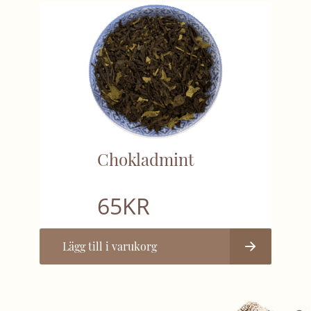
Chokladmint
65
KR
Lägg till i varukorg